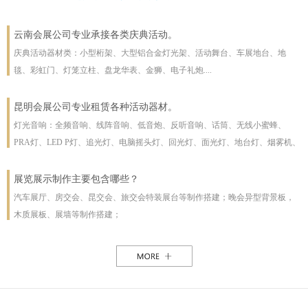
云南会展公司专业承接各类庆典活动。
庆典活动器材类：小型桁架、大型铝合金灯光架、活动舞台、车展地台、地
毯、彩虹门、灯笼立柱、盘龙华表、金狮、电子礼炮....
昆明会展公司专业租赁各种活动器材。
灯光音响：全频音响、线阵音响、低音炮、反听音响、话筒、无线小蜜蜂、
PRA灯、LED P灯、追光灯、电脑摇头灯、回光灯、面光灯、地台灯、烟雾机、
泡泡机、干冰机、雪花机等
展览展示制作主要包含哪些？
汽车展厅、房交会、昆交会、旅交会特装展台等制作搭建；晚会异型背景板，
木质展板、展墙等制作搭建；